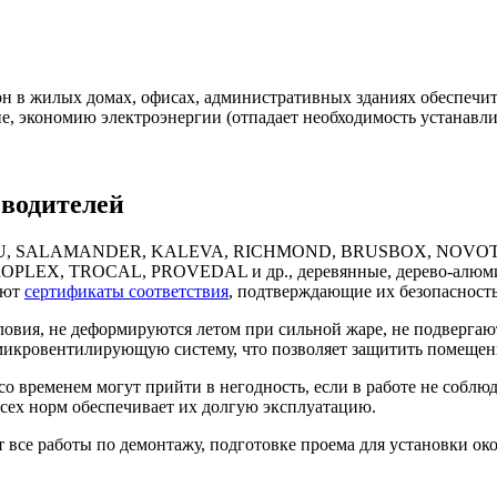
он в жилых домах, офисах, административных зданиях обеспеч
ие, экономию электроэнергии (отпадает необходимость устанавл
водителей
 REHAU, SALAMANDER, KALEVA, RICHMOND, BRUSBOX, NOV
, TROCAL, PROVEDAL и др., деревянные, дерево-алюминиев
еют
сертификаты соответствия
, подтверждающие их безопасность
ия, не деформируются летом при сильной жаре, не подвергаютс
 микровентилирующую систему, что позволяет защитить помещени
о временем могут прийти в негодность, если в работе не соблюд
сех норм обеспечивает их долгую эксплуатацию.
е работы по демонтажу, подготовке проема для установки око